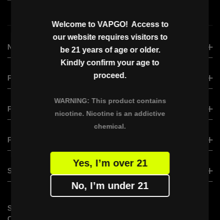
Welcome to VAPGO! Access to
our website requires visitors to
NEW ARRIVAL
be 21 years of age or older.
Kindly confirm your age to
proceed.
VAPGO VIRAL
PRODUCT
VAPGO BAR VISLO NIX
WARNING: This product contains
VAPGO BAR VISLO NIX
PRODUCT
VAPGO BAR CHIIL SHISHA
nicotine. Nicotine is an addictive
VAPGO BAR VMAX
OGGI BAR
chemical.
XERO CLASSIC
PARTNER WITH US
VAPGO BAR VAMX (Saudi Version)
XERO NANO
VAPGO BAR PANORA
Yes, I’m over 21
BECOME A DISTRIBUTOR
SUPPORT
VAPGO BAR X
No, I’m under 21
VAPGO Ambassador Program
FAQs
STAY
SUBSCRIBE VAPGO
CONTACT US
CONNECTED