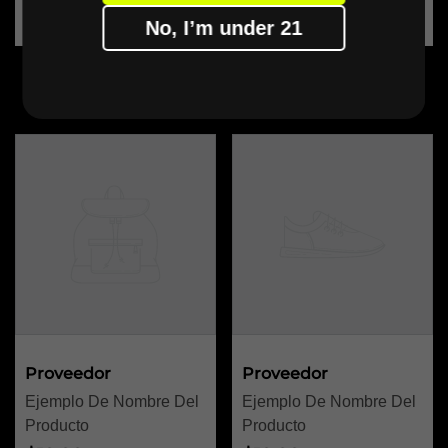
No, I’m under 21
VAPGOBAR
Proveedor:
Proveedor:
Proveedor
Proveedor
Ejemplo De Nombre Del
Ejemplo De Nombre Del
Producto
Producto