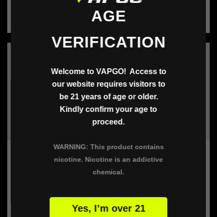
habitual
habitual
AGE
VERIFICATION
Welcome to VAPGO! Access to
our website requires visitors to
be 21 years of age or older.
Kindly confirm your age to
proceed.
WARNING: This product contains
Proveedor:
Proveedor:
Proveedor
Proveedor
nicotine. Nicotine is an addictive
chemical.
Ejemplo De Nombre Del
Ejemplo De Nombre Del
Producto
Producto
Precio
Precio
$19.99
$19.99
Yes, I’m over 21
habitual
habitual