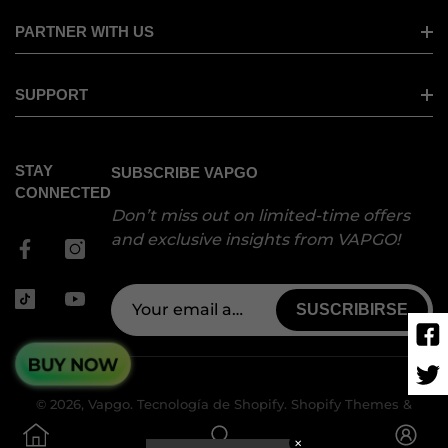
OGGI BAR
XERO CLASSIC
PARTNER WITH US
VAPGO BAR VAMX (Saudi Version)
XERO NANO
VAPGO BAR PANORA
BECOME A DISTRIBUTOR
SUPPORT
VAPGO BAR X
VAPGO Ambassador Program
FAQs
STAY
SUBSCRIBE VAPGO
CONTACT US
CONNECTED
Don’t miss out on limited-time offers
and exclusive insights from VAPGO!
SUSCRIBIRSE
© 2026,
Vapgo
.
Tecnología de Shopify
.
Shopify Themes &
Templates by
HaloThemes.com
.
✕