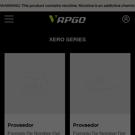
Have Questions?
WARNING: This product contains nicotine. Nicotine is an addictive chemica
se
se
XERO SERIES
Proveedor:
Proveedor:
Proveedor
Proveedor
Ejemplo De Nombre Del
Ejemplo De Nombre Del